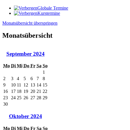
Globale Termine
Kurstermine
Monatsübersicht überspringen
Monatsübersicht
September 2024
Mo
Di
Mi
Do
Fr
Sa
So
1
2
3
4
5
6
7
8
9
10
11
12
13
14
15
16
17
18
19
20
21
22
23
24
25
26
27
28
29
30
Oktober 2024
Mo
Di
Mi
Do
Fr
Sa
So